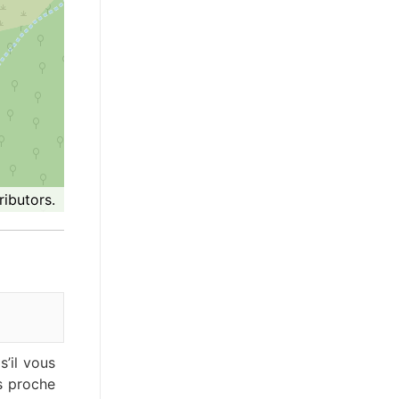
ibutors.
’il vous
us proche