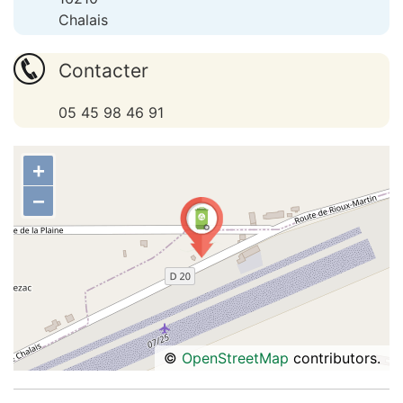
Chalais
Contacter
05 45 98 46 91
+
−
©
OpenStreetMap
contributors.