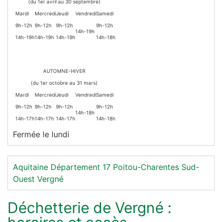
(du 1er avril au 30 septembre)
Mardi
Mercredi
Jeudi
Vendredi
Samedi
9h-12h
9h-12h
9h-12h
9h-12h
14h-19h
14h-19h
14h-19h
14h-19h
14h-18h
AUTOMNE-HIVER
(du 1er octobre au 31 mars)
Mardi
Mercredi
Jeudi
Vendredi
Samedi
9h-12h
9h-12h
9h-12h
9h-12h
14h-18h
14h-17h
14h-17h
14h-17h
14h-18h
Fermée le lundi
Aquitaine
Département 17
Poitou-Charentes
Sud-
Ouest
Vergné
Déchetterie de Vergné :