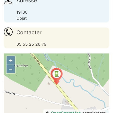
Adresse
19130
Objat
Contacter
05 55 25 26 79
+
−