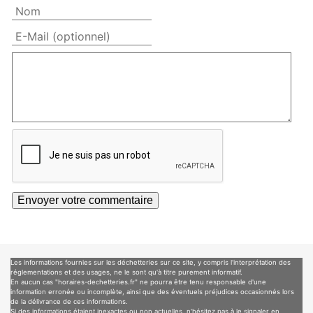
Les informations fournies sur les déchetteries sur ce site, y compris l'interprétation des
réglementations et des usages, ne le sont qu'à titre purement informatif.
En aucun cas "horaires-dechetteries.fr" ne pourra être tenu responsable d'une
information erronée ou incomplète, ainsi que des éventuels préjudices occasionnés lors
de la délivrance de ces informations.
Si des informations étaient inexactes ou non actuelles, n'hésitez pas à le signaler en