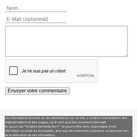
Les informations fournies sur les déchetteries sur ce site, y compris l'interprétation des
réglementations et des usages, ne le sont qu'à titre purement informatif.
En aucun cas "horaires-dechetteries.fr" ne pourra être tenu responsable d'une
information erronée ou incomplète, ainsi que des éventuels préjudices occasionnés lors
de la délivrance de ces informations.