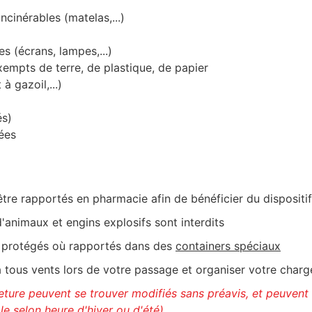
ncinérables (matelas,...)
s (écrans, lampes,...)
empts de terre, de plastique, de papier
à gazoil,...)
és)
gées
être rapportés en pharmacie afin de bénéficier du disposit
d'animaux et engins explosifs sont interdits
tre protégés où rapportés dans des
containers spéciaux
tous vents lors de votre passage et organiser votre chargem
meture peuvent se trouver modifiés sans préavis, et peuvent
le selon heure d'hiver ou d'été).