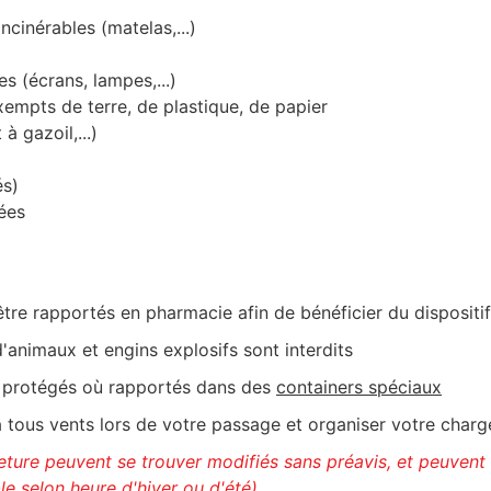
ncinérables (matelas,...)
s (écrans, lampes,...)
empts de terre, de plastique, de papier
à gazoil,...)
és)
gées
être rapportés en pharmacie afin de bénéficier du disposit
d'animaux et engins explosifs sont interdits
tre protégés où rapportés dans des
containers spéciaux
tous vents lors de votre passage et organiser votre chargem
meture peuvent se trouver modifiés sans préavis, et peuvent
le selon heure d'hiver ou d'été).