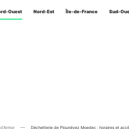
rd-Ouest
Nord-Est
Île-de-France
Sud-Oue
-d'Armor
Déchetterie de Plounévez Moedec : horaires et acc