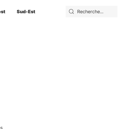
st
Sud-Est
ès