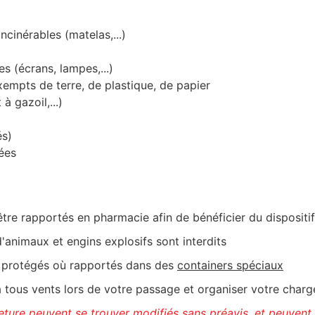
ncinérables (matelas,...)
s (écrans, lampes,...)
empts de terre, de plastique, de papier
à gazoil,...)
és)
gées
être rapportés en pharmacie afin de bénéficier du disposit
d'animaux et engins explosifs sont interdits
tre protégés où rapportés dans des
containers spéciaux
tous vents lors de votre passage et organiser votre chargem
meture peuvent se trouver modifiés sans préavis, et peuvent