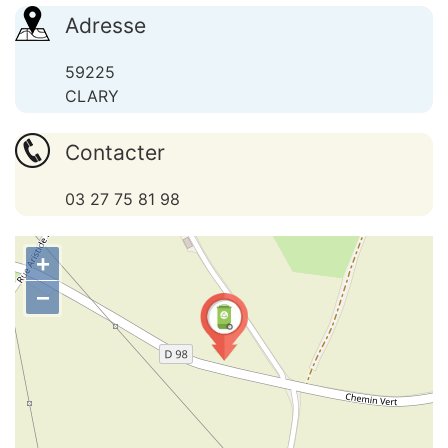
Adresse
59225
CLARY
Contacter
03 27 75 81 98
+
−