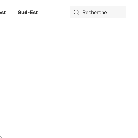
st
Sud-Est
s